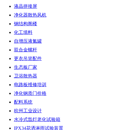
液晶拼接屏
净化器散热风机
钢结构阁楼
化工填料
自增压液氮罐
双合金螺杆
更衣吊篮配件
生态板厂家
卫浴散热器
电路板维修培训
净化钢质门价格
配料系统
杭州工业设计
水冷式氙灯老化试验箱
IPX34花洒淋雨试验装置